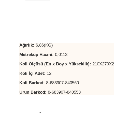
Ağırlık:
6,86(KG)
Metreküp Hacmi:
0,0113
Koli Ölçüsü (En x Boy x Yükseklik):
210X270X
Koli İçi Adet:
12
Koli Barkod:
8-683907-840560
Ürün Barkod:
8-683907-840553