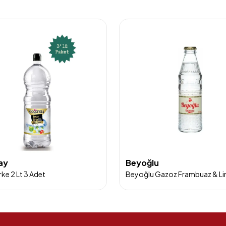
ay
Beyoğlu
rke 2 Lt 3 Adet