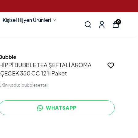
Kişisel Hijyen Ürünleri
0
Bubble
HİPPİ BUBBLE TEA ŞEFTALİ AROMA
İÇECEK 350 CC 12'li Paket
Ürün Kodu
:
bubbleseftalı
WHATSAPP