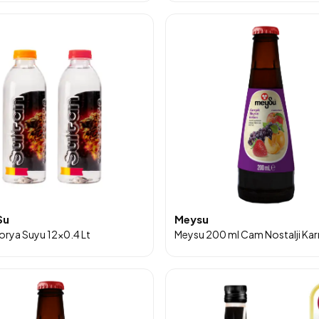
Su
Meysu
lorya Suyu 12x0.4 Lt