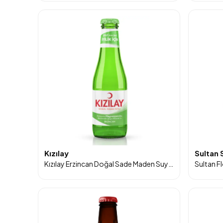
Kızılay
Sultan 
Kızılay Erzincan Doğal Sade Maden Suyu 200 ml Cam Şişe 24’lü Paket
Sultan F