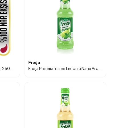
Freşa
Doğanay %100 Doğal Nar Ekşisi 250 Ml Cam Şişe
Freşa Premium Lime Limonlu Nane Aromalı Vitaminli Doğal Zengin Mineralli Gazlı İçecek 250ml 6'lı Paket