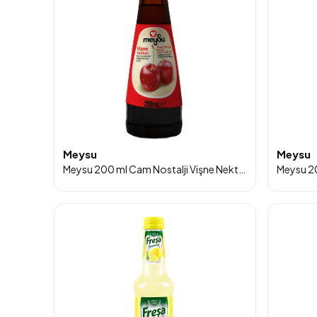
Meysu
Meysu
Meysu 200 ml Cam Nostalji Vişne Nektarı 12'li