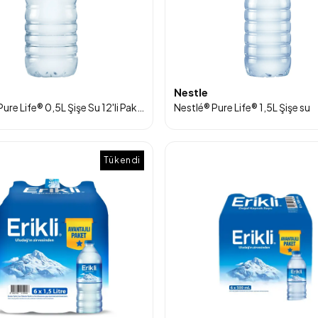
Nestle
Nestlé® Pure Life® 0,5L Şişe Su 12'li Paket
Nestlé® Pure Life® 1,5L Şişe su
Tükendi