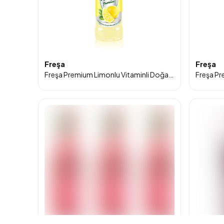
Freşa
Freşa
Freşa Premium Limonlu Vitaminli Doğal Zengin Mineralli Gazlı İçecek 250ml 6'lı Paket