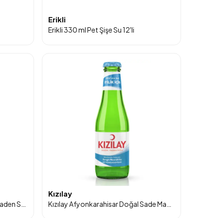
Erikli
Erikli 330 ml Pet Şişe Su 12'li
Kızılay
İnişdibi Doğal Zengin Mineralli Maden Suyu 200 ml Cam Şişe 24’lü Paket
Kızılay Afyonkarahisar Doğal Sade Maden Suyu 200 ml Cam Şişe 24’lü Paket