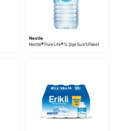
Nestle
Nestlé® Pure Life® 1L Şişe Su 6'lı Paket