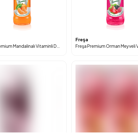
Freşa
Freşa Premium Mandalinalı Vitaminli Doğal Zengin Mineralli Gazlı İçecek 250ml 6'lı Paket