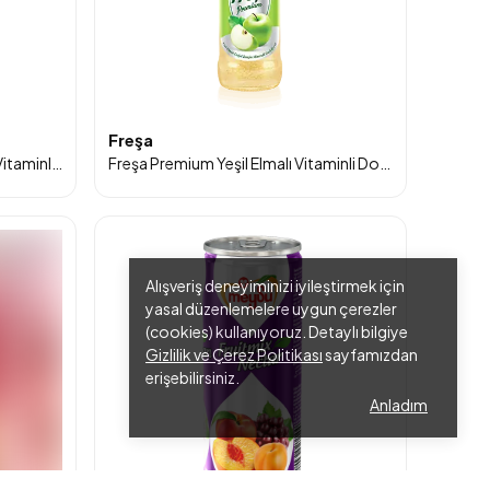
Freşa
Freşa Premium Orman Meyveli Vitaminli Doğal Zengin Mineralli Gazlı İçecek 250ml 6'lı Paket
Freşa Premium Yeşil Elmalı Vitaminli Doğal Zengin Mineralli Gazlı İçecek 250ml 6'lı Paket
Alışveriş deneyiminizi iyileştirmek için
yasal düzenlemelere uygun çerezler
(cookies) kullanıyoruz. Detaylı bilgiye
Gizlilik ve Çerez Politikası
sayfamızdan
erişebilirsiniz.
Anladım