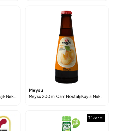
Meysu
Meysu 200 ml Cam Nostalji Karışık Nektarı 12'li
Meysu 200 ml Cam Nostalji Kayısı Nektarı 12'li
Tükendi