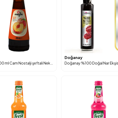
Doğanay
Meysu 200 ml Cam Nostalji şeftali Nektarı 12'li