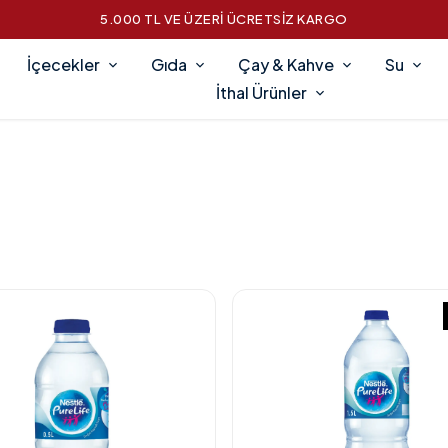
5.000 TL VE ÜZERİ ÜCRETSİZ KARGO
İçecekler
Gıda
Çay & Kahve
Su
İthal Ürünler