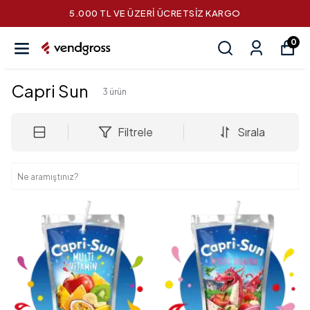
5.000 TL VE ÜZERİ ÜCRETSİZ KARGO
0
Capri Sun​
3
ürün
Filtrele
Sırala