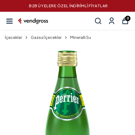
B2B ÜYELERE ÖZEL İNDİRİMLİ FİYATLAR
0
İçecekler
Gazsız İçecekler
Mineralli Su