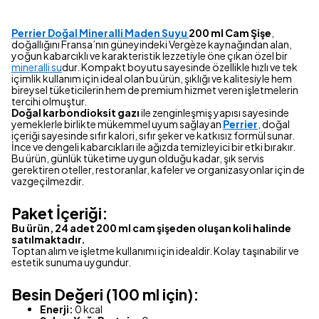
Perrier Doğal Mineralli Maden Suyu
200 ml Cam Şişe
,
doğallığını Fransa’nın güneyindeki Vergèze kaynağından alan,
yoğun kabarcıklı ve karakteristik lezzetiyle öne çıkan özel bir
mineralli su
dur. Kompakt boyutu sayesinde özellikle hızlı ve tek
içimlik kullanım için ideal olan bu ürün, şıklığı ve kalitesiyle hem
bireysel tüketicilerin hem de premium hizmet veren işletmelerin
tercihi olmuştur.
Doğal karbondioksit gazı
ile zenginleşmiş yapısı sayesinde
yemeklerle birlikte mükemmel uyum sağlayan
Perrier
, doğal
içeriği sayesinde sıfır kalori, sıfır şeker ve katkısız formül sunar.
İnce ve dengeli kabarcıkları ile ağızda temizleyici bir etki bırakır.
Bu ürün, günlük tüketime uygun olduğu kadar, şık servis
gerektiren oteller, restoranlar, kafeler ve organizasyonlar için de
vazgeçilmezdir.
Paket İçeriği:
Bu ürün, 24 adet 200 ml cam şişeden oluşan koli halinde
satılmaktadır.
Toptan alım ve işletme kullanımı için idealdir. Kolay taşınabilir ve
estetik sunuma uygundur.
Besin Değeri (100 ml için):
Enerji:
0 kcal