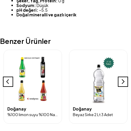
Şeker, Yağ, Protein:
0 g
Sodyum:
Düşük
pH değeri:
~5.5
Doğal mineralli ve gazlı içerik
Benzer Ürünler
Doğanay
Doğanay
%100 limon suyu %100 Nar ekşisi Elma sirkesi ve Üzüm Sirkesi 4'lü Paket
Beyaz Sirke 2 Lt 3 Adet