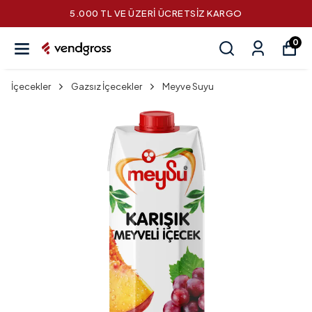
5.000 TL VE ÜZERİ ÜCRETSİZ KARGO
0
İçecekler
Gazsız İçecekler
Meyve Suyu