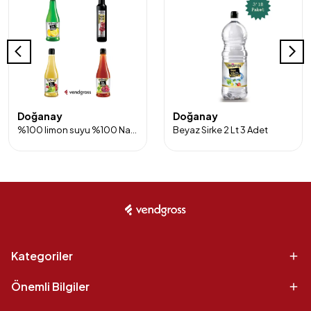
Doğanay
Doğanay
%100 limon suyu %100 Nar ekşisi Elma sirkesi ve Üzüm Sirkesi 4'lü Paket
Beyaz Sirke 2 Lt 3 Adet
Kategoriler
Önemli Bilgiler