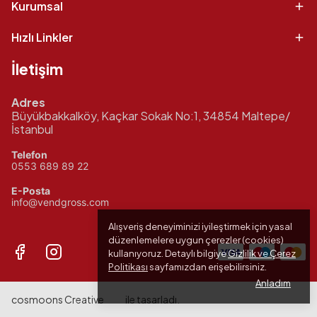
Kurumsal
Hızlı Linkler
İletişim
Adres
Büyükbakkalköy, Kaçkar Sokak No:1, 34854 Maltepe/
İstanbul
Telefon
0553 689 89 22
E-Posta
info@vendgross.com
Alışveriş deneyiminizi iyileştirmek için yasal
düzenlemelere uygun çerezler (cookies)
kullanıyoruz. Detaylı bilgiye
Gizlilik ve Çerez
Politikası
sayfamızdan erişebilirsiniz.
Anladım
cosmoons Creative
ile tasarladı.