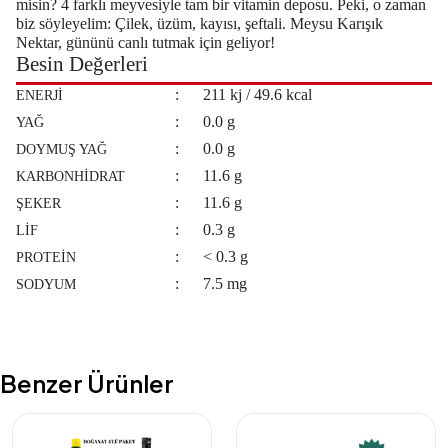
misin? 4 farklı meyvesiyle tam bir vitamin deposu. Peki, o zaman
biz söyleyelim: Çilek, üzüm, kayısı, şeftali. Meysu Karışık
Nektar, gününü canlı tutmak için geliyor!
Besin Değerleri
:
211 kj / 49.6 kcal
ENERJİ
:
0.0 g
YAĞ
:
0.0 g
DOYMUŞ YAĞ
:
11.6 g
KARBONHİDRAT
:
11.6 g
ŞEKER
:
0.3 g
LİF
:
< 0.3 g
PROTEİN
:
7.5 mg
SODYUM
Benzer Ürünler