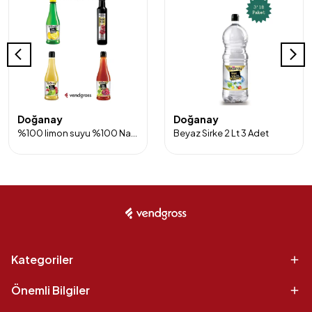
Doğanay
Doğanay
%100 limon suyu %100 Nar ekşisi Elma sirkesi ve Üzüm Sirkesi 4'lü Paket
Beyaz Sirke 2 Lt 3 Adet
Kategoriler
Önemli Bilgiler