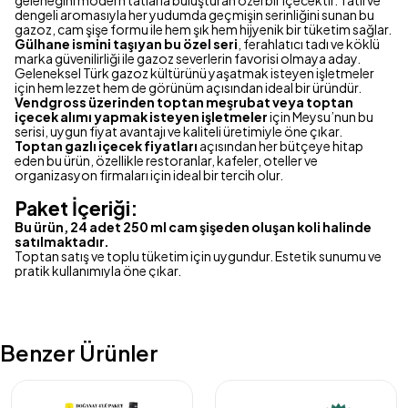
geleneğini modern tatlarla buluşturan özel bir içecektir. Tatlı ve
dengeli aromasıyla her yudumda geçmişin serinliğini sunan bu
gazoz, cam şişe formu ile hem şık hem hijyenik bir tüketim sağlar.
Gülhane ismini taşıyan bu özel seri
, ferahlatıcı tadı ve köklü
marka güvenilirliği ile gazoz severlerin favorisi olmaya aday.
Geleneksel Türk gazoz kültürünü yaşatmak isteyen işletmeler
için hem lezzet hem de görünüm açısından ideal bir üründür.
Vendgross üzerinden toptan meşrubat veya toptan
içecek alımı yapmak isteyen işletmeler
için Meysu’nun bu
serisi, uygun fiyat avantajı ve kaliteli üretimiyle öne çıkar.
Toptan gazlı içecek fiyatları
açısından her bütçeye hitap
eden bu ürün, özellikle restoranlar, kafeler, oteller ve
organizasyon firmaları için ideal bir tercih olur.
Paket İçeriği:
Bu ürün, 24 adet 250 ml cam şişeden oluşan koli halinde
satılmaktadır.
Toptan satış ve toplu tüketim için uygundur. Estetik sunumu ve
pratik kullanımıyla öne çıkar.
Benzer Ürünler