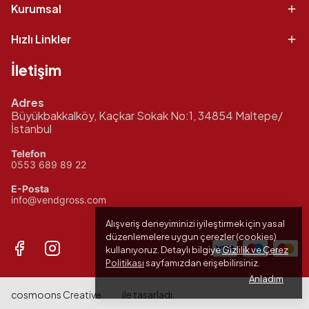
Kurumsal
Hızlı Linkler
İletişim
Adres
Büyükbakkalköy, Kaçkar Sokak No:1, 34854 Maltepe/
İstanbul
Telefon
0553 689 89 22
E-Posta
info@vendgross.com
Alışveriş deneyiminizi iyileştirmek için yasal
düzenlemelere uygun çerezler (cookies)
kullanıyoruz. Detaylı bilgiye
Gizlilik ve Çerez
Politikası
sayfamızdan erişebilirsiniz.
Anladım
cosmoons Creative
ile tasarladı.