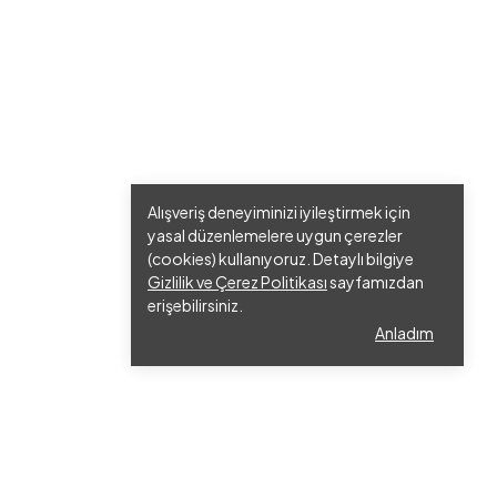
Alışveriş deneyiminizi iyileştirmek için
yasal düzenlemelere uygun çerezler
(cookies) kullanıyoruz. Detaylı bilgiye
Gizlilik ve Çerez Politikası
sayfamızdan
erişebilirsiniz.
Anladım