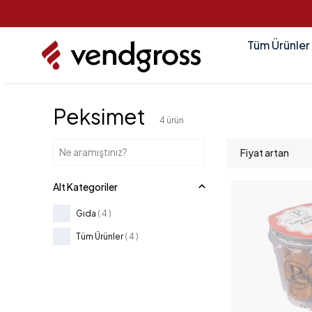
Tüm Ürünler
Peksimet
4
ürün
Fiyat artan
Alt Kategoriler
Gıda
(
4
)
Tüm Ürünler
(
4
)