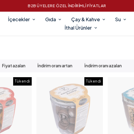
B2B ÜYELERE ÖZEL İNDİRİMLİ FİYATLAR
İçecekler
Gıda
Çay & Kahve
Su
İthal Ürünler
Fiyat azalan
İndirim oranı artan
İndirim oranı azalan
Tükendi
Tükendi