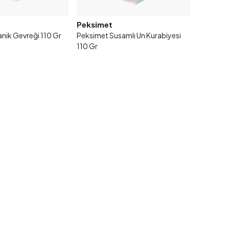
Peksimet
nik Gevreği 110 Gr
Peksimet Susamlı Un Kurabiyesi
110 Gr