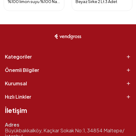
%100 limon suyu %100 Nar ekşisi Elma sirkesi ve Üzüm Sirkesi 4'lü Paket
Beyaz Sirke 2 Lt 3 Adet
Kategoriler
Önemli Bilgiler
Kurumsal
Hızlı Linkler
İletişim
Adres
Büyükbakkalköy, Kaçkar Sokak No:1, 34854 Maltepe/