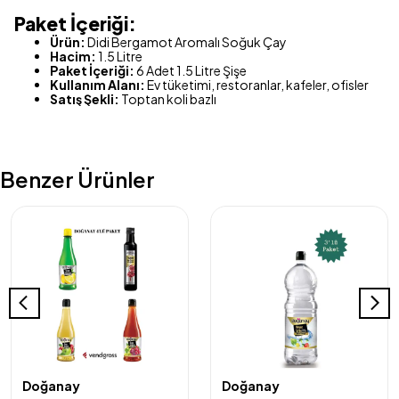
Paket İçeriği:
Ürün:
Didi Bergamot Aromalı Soğuk Çay
Hacim:
1.5 Litre
Paket İçeriği:
6 Adet 1.5 Litre Şişe
Kullanım Alanı:
Ev tüketimi, restoranlar, kafeler, ofisler
Satış Şekli:
Toptan koli bazlı
Benzer Ürünler
Doğanay
Doğanay