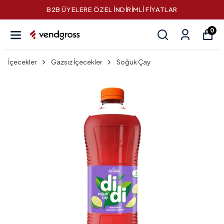
B2B ÜYELERE ÖZEL İNDİRİMLİ FİYATLAR
0
İçecekler
Gazsız İçecekler
Soğuk Çay