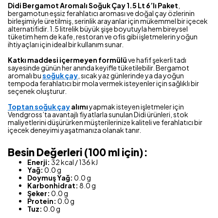
Didi Bergamot Aromalı Soğuk Çay 1.5 Lt 6’lı Paket
,
bergamotun eşsiz ferahlatıcı aroması ve doğal çay özlerinin
birleşimiyle üretilmiş, serinlik arayanlar için mükemmel bir içecek
alternatifidir. 1.5 litrelik büyük şişe boyutuyla hem bireysel
tüketim hem de kafe, restoran ve ofis gibi işletmelerin yoğun
ihtiyaçları için ideal bir kullanım sunar.
Katkı maddesi içermeyen formülü
ve hafif şekerli tadı
sayesinde günün her anında keyifle tüketilebilir. Bergamot
aromalı bu
soğuk çay
, sıcak yaz günlerinde ya da yoğun
tempoda ferahlatıcı bir mola vermek isteyenler için sağlıklı bir
seçenek oluşturur.
Toptan soğuk çay
alımı
yapmak isteyen işletmeler için
Vendgross’ta avantajlı fiyatlarla sunulan Didi ürünleri, stok
maliyetlerini düşürürken müşterilerinize kaliteli ve ferahlatıcı bir
içecek deneyimi yaşatmanıza olanak tanır.
Besin Değerleri (100 ml için):
Enerji:
32 kcal / 136 kJ
Yağ:
0.0 g
Doymuş Yağ:
0.0 g
Karbonhidrat:
8.0 g
Şeker:
0.0 g
Protein:
0.0 g
Tuz:
0.0 g