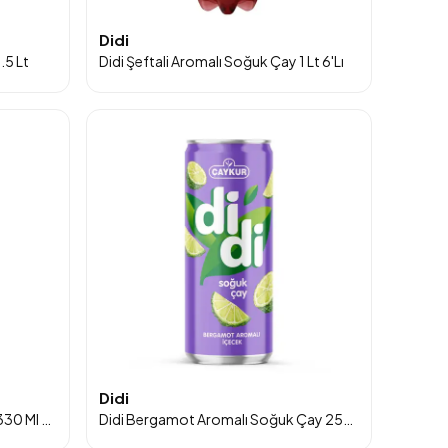
Didi
.5 Lt
Didi Şeftali Aromalı Soğuk Çay 1 Lt 6'Lı
Didi
Didi Limon Aromalı Soğuk Çay 330 Ml 24'lü - 24'lü Koli
Didi Bergamot Aromalı Soğuk Çay 250 Ml 24'lü Paket