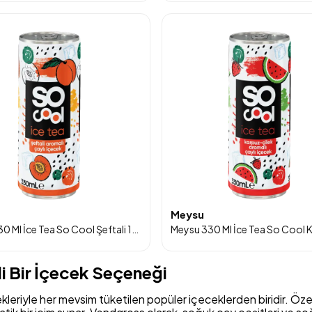
Meysu
Meysu 330 Ml İce Tea So Cool Şeftali 12'li
li Bir İçecek Seçeneği
leriyle her mevsim tüketilen popüler içeceklerden biridir. Özel