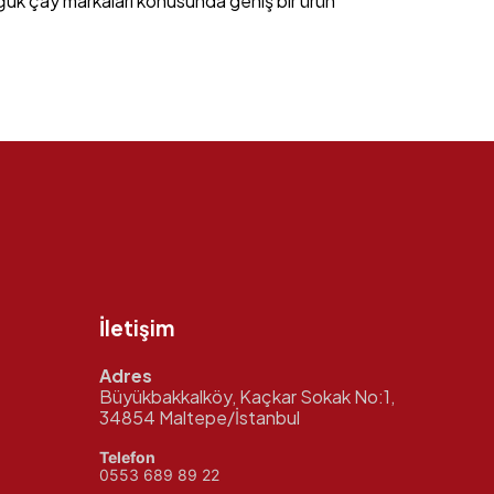
oğuk çay markaları konusunda geniş bir ürün
İletişim
Adres
Büyükbakkalköy, Kaçkar Sokak No:1,
34854 Maltepe/İstanbul
Telefon
0553 689 89 22