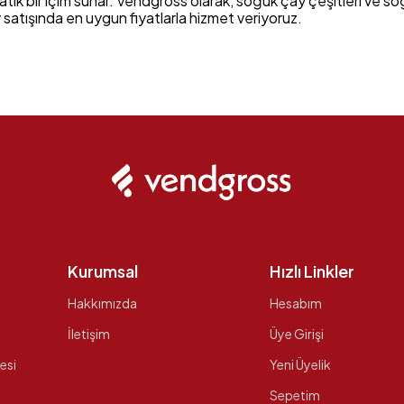
atik bir içim sunar. Vendgross olarak, soğuk çay çeşitleri ve s
satışında en uygun fiyatlarla hizmet veriyoruz.
Kurumsal
Hızlı Linkler
Hakkımızda
Hesabım
İletişim
Üye Girişi
esi
Yeni Üyelik
Sepetim