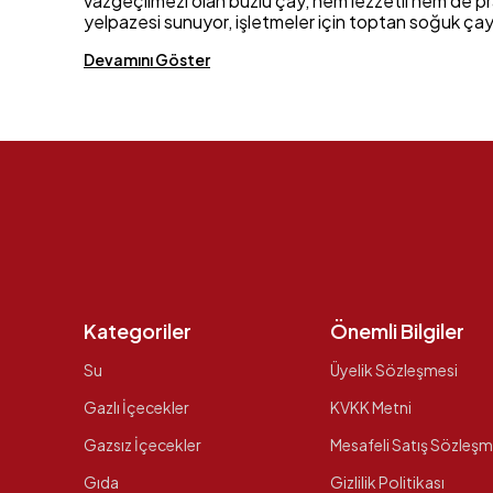
vazgeçilmezi olan buzlu çay, hem lezzetli hem de pr
yelpazesi sunuyor, işletmeler için toptan soğuk çay 
Devamını Göster
Kategoriler
Önemli Bilgiler
Su
Üyelik Sözleşmesi
Gazlı İçecekler
KVKK Metni
Gazsız İçecekler
Mesafeli Satış Sözleşm
Gıda
Gizlilik Politikası