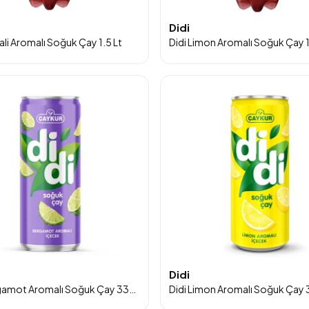
Didi
ali Aromalı Soğuk Çay 1.5 Lt
Didi Limon Aromalı Soğuk Çay 1
Didi
Didi Bergamot Aromalı Soğuk Çay 330 Ml 24'lü - 24'lü Koli