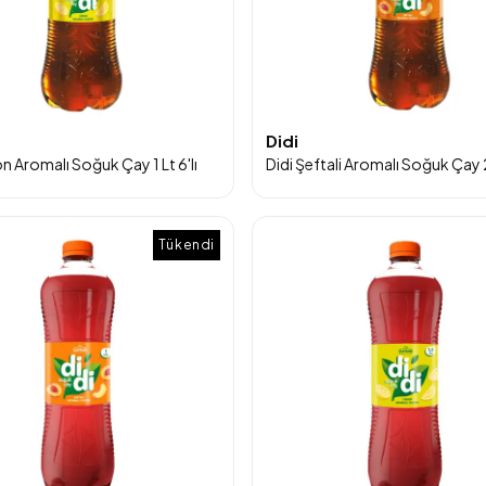
Didi
n Aromalı Soğuk Çay 1 Lt 6'lı
Didi Şeftali Aromalı Soğuk Çay 
Tükendi