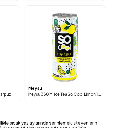
Meysu
Meysu 330 Ml İce Tea So Cool Karpuz Çilek 12'li Paket
Meysu 330 Ml İce Tea So Cool Limon 12'li
likle sıcak yaz aylarında serinlemek isteyenlerin