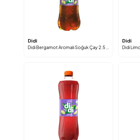
Didi
Didi
Didi Bergamot Aromalı Soğuk Çay 2.5 Lt 6'lı Paket
Didi Limo