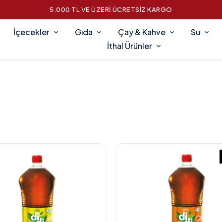
5.000 TL VE ÜZERİ ÜCRETSİZ KARGO
İçecekler
Gıda
Çay & Kahve
Su
İthal Ürünler