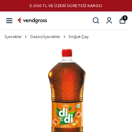
5.000 TL VE ÜZERİ ÜCRETSİZ KARGO
0
İçecekler
Gazsız İçecekler
Soğuk Çay