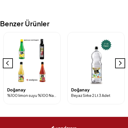
Benzer Ürünler
Doğanay
Doğanay
%100 limon suyu %100 Nar ekşisi Elma sirkesi ve Üzüm Sirkesi 4'lü Paket
Beyaz Sirke 2 Lt 3 Adet