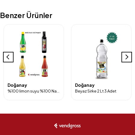
Benzer Ürünler
Doğanay
Doğanay
%100 limon suyu %100 Nar ekşisi Elma sirkesi ve Üzüm Sirkesi 4'lü Paket
Beyaz Sirke 2 Lt 3 Adet