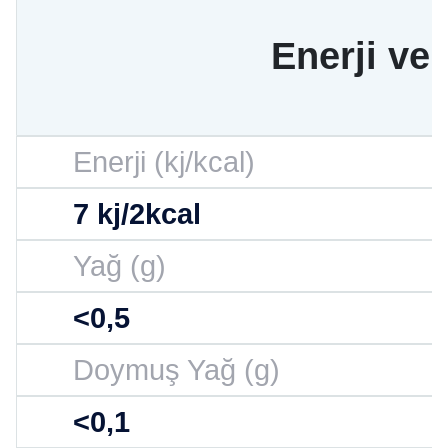
Enerji ve
Enerji (kj/kcal)
7 kj/2kcal
Yağ (g)
<0,5
Doymuş Yağ (g)
<0,1