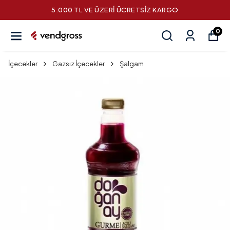
5.000 TL VE ÜZERİ ÜCRETSİZ KARGO
0
İçecekler
Gazsız İçecekler
Şalgam