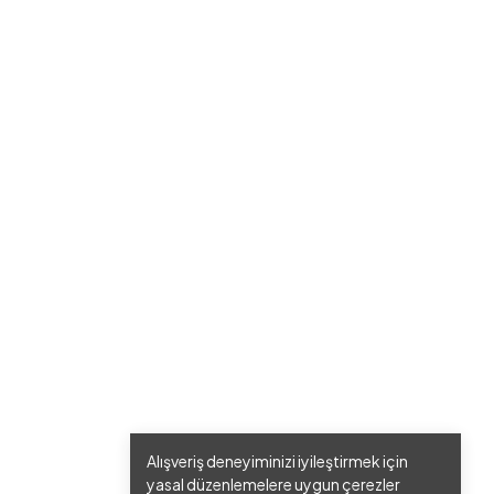
Alışveriş deneyiminizi iyileştirmek için
yasal düzenlemelere uygun çerezler