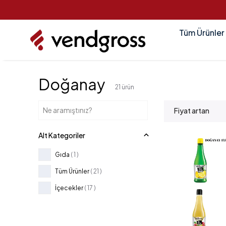
Tüm Ürünler
Doğanay
21
ürün
Fiyat artan
Alt Kategoriler
Gıda
(
1
)
Tüm Ürünler
(
21
)
İçecekler
(
17
)