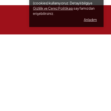
(cookies) kullanıyoruz. Detaylı bilgiye
Gizlilik ve Çerez Politikası
sayfamızdan
erişebilirsiniz.
Anladım
İletişim
Adres
Büyükbakkalköy, Kaçkar Sokak No:1,
34854 Maltepe/İstanbul
Telefon
0553 689 89 22
E-Posta
info@vendgross.com