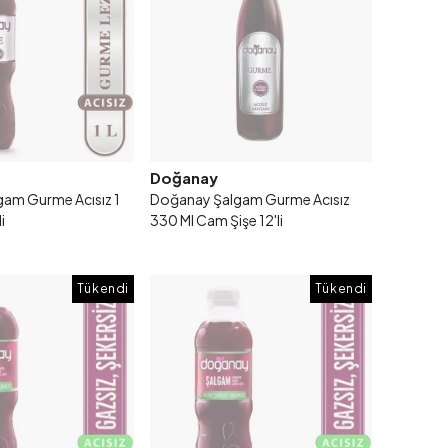
Doğanay
am Gurme Acısız 1
Doğanay Şalgam Gurme Acısız
i
330 Ml Cam Şişe 12'li
Tükendi
Tükendi