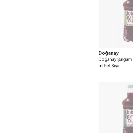
Doğanay
Doğanay Şalgam 
ml Pet Şişe