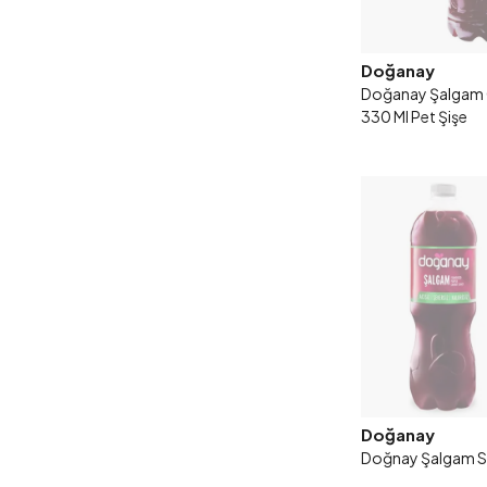
Doğanay
Doğanay Şalgam 
330 Ml Pet Şişe
Doğanay
Doğnay Şalgam Sad