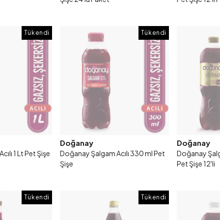
Tükendi
Tükendi
Doğanay
Doğanay
lı 1 Lt Pet Şişe
Doğanay Şalgam Acılı 330 ml Pet
Doğanay Şalg
Şişe
Pet Şişe 12'li
Tükendi
Tükendi