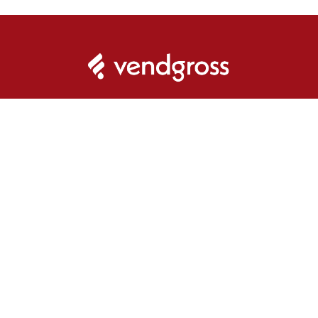
Kurumsal
Hızlı Linkler
Hakkımızda
Hesabım
İletişim
Üye Girişi
esi
Yeni Üyelik
Sepetim
Şifremi Unuttum