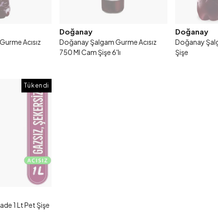
Doğanay
Doğanay
Gurme Acısız
Doğanay Şalgam Gurme Acısız
Doğanay Şalg
750 Ml Cam Şişe 6'lı
Şişe
Tükendi
e 1 Lt Pet Şişe