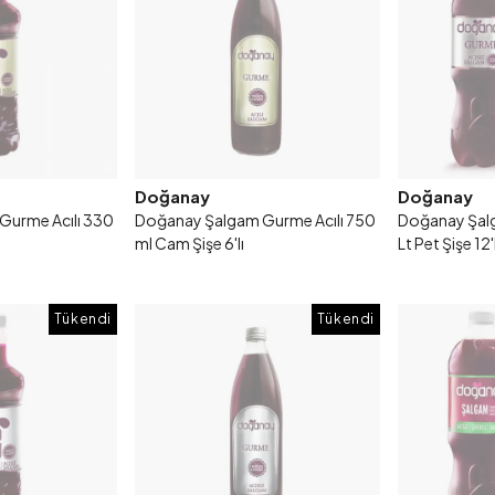
Doğanay
Doğanay
Gurme Acılı 330
Doğanay Şalgam Gurme Acılı 750
Doğanay Şalg
ml Cam Şişe 6'lı
Lt Pet Şişe 12'l
Tükendi
Tükendi