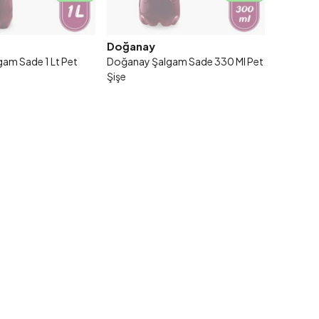
Doğanay
am Sade 1 Lt Pet
Doğanay Şalgam Sade 330 Ml Pet
Şişe