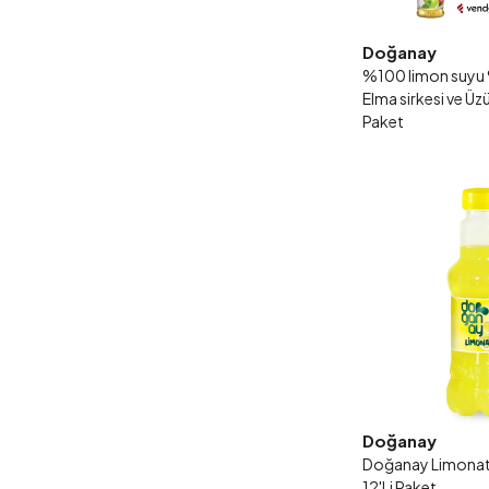
Doğanay
%100 limon suyu 
Elma sirkesi ve Üzü
Paket
Doğanay
Doğanay Limonata 
12'Li Paket