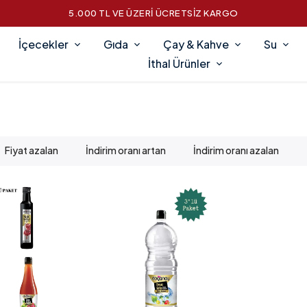
5.000 TL VE ÜZERİ ÜCRETSİZ KARGO
İçecekler
Gıda
Çay & Kahve
Su
İthal Ürünler
Fiyat azalan
İndirim oranı artan
İndirim oranı azalan