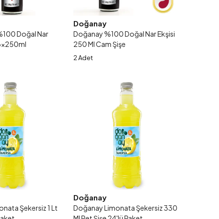
Doğanay
100 Doğal Nar
Doğanay %100 Doğal Nar Ekşisi
i 6x250ml
250 Ml Cam Şişe
2 Adet
Doğanay
nata Şekersiz 1 Lt
Doğanay Limonata Şekersiz 330
 Paket
Ml Pet Şişe 24'lü Paket