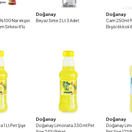
Doğanay
Doğanay
%100 Nar ekşisi
Beyaz Sirke 2 Lt 3 Adet
Cam 250ml %
m Sirkesi 4'lü
Ekşisi 6Iı kol
Doğanay
Doğanay
1 Lt Pet Şişe
Doğanay Limonata 330 ml Pet
Doğanay Limo
Şişe 24'lü Paket
Pet Şişe 12'li