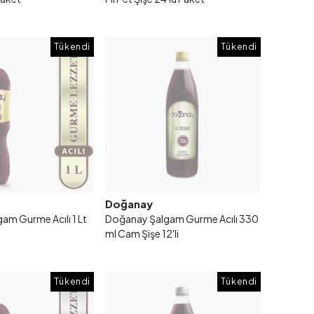
Tükendi
Tükendi
Doğanay
am Gurme Acılı 1 Lt
Doğanay Şalgam Gurme Acılı 330
ml Cam Şişe 12'li
Tükendi
Tükendi