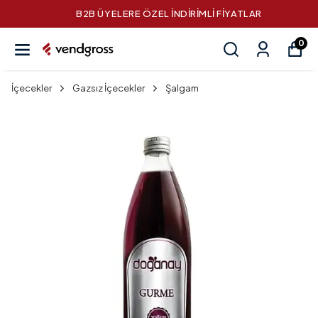
B2B ÜYELERE ÖZEL İNDİRİMLİ FİYATLAR
0
İçecekler
Gazsız İçecekler
Şalgam