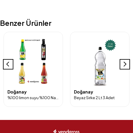
Benzer Ürünler
Doğanay
Doğanay
%100 limon suyu %100 Nar ekşisi Elma sirkesi ve Üzüm Sirkesi 4'lü Paket
Beyaz Sirke 2 Lt 3 Adet