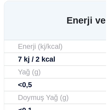
Enerji ve
Enerji (kj/kcal)
7 kj / 2 kcal
Yağ (g)
<0,5
Doymuş Yağ (g)