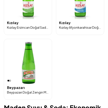
Kızılay
Kızılay
Kızılay Erzincan Doğal Sade Maden Suyu 200 ml Cam Şişe 24’lü Paket
Kızılay Afyonkarahisar Doğal Sade Maden Suyu 200 ml Cam Şişe 24’lü Paket
Beypazarı
Beypazarı Doğal Zengin Mineralli Maden Suyu 200 ml 24’lü Paket
Maden Suyu & Soda: Ekonomik